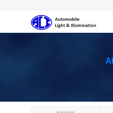
Welcome to ALI
International, ALI stands for:
"Automotive Lighting
& Illumination"