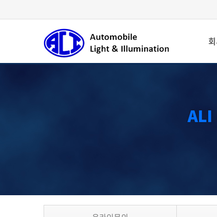
회
Welcome to ALI
International, ALI stands for:
"Automotive Lighting
& Illumination"