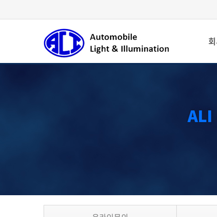
회
Welcome to ALI
International, ALI stands for:
"Automotive Lighting
& Illumination"