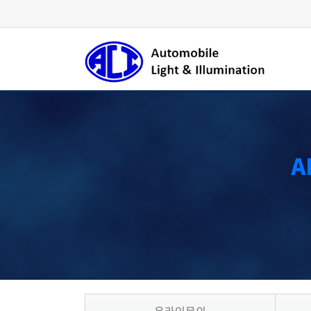
Welcome to ALI
International, ALI stands for:
"Automotive Lighting
& Illumination"